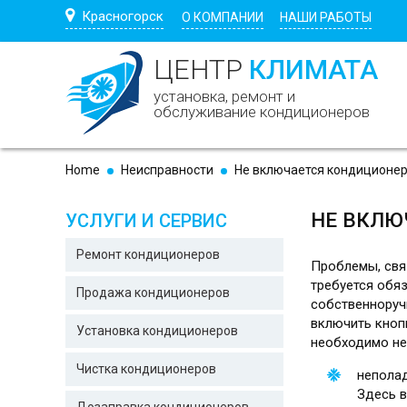
Skip to main content
Красногорск
О КОМПАНИИ
НАШИ РАБОТЫ
ЦЕНТР
КЛИМАТА
установка, ремонт и
обслуживание кондиционеров
Home
Неисправности
Не включается кондиционе
НЕ ВКЛЮ
УСЛУГИ И СЕРВИС
Ремонт кондиционеров
Проблемы, свя
требуется обя
Продажа кондиционеров
собственноручн
включить кноп
Установка кондиционеров
необходимо не
Чистка кондиционеров
неполад
Здесь в