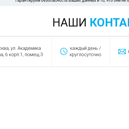
Гарантируем безопасность Ваших данных и то, что они не
НАШИ
КОНТА
сква, ул. Академика
каждый день /
а, 6 корп.1, помещ.3
круглосуточно