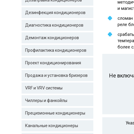
Дозаправка кондиционеров
методич
и магис
Дезинфекция кондиционеров
сломан 
реле бл
Диагностика кондиционеров
срабаты
Демонтаж кондиционеров
темпера
более с
Профилактика кондиционеров
Проект кондиционирования
Не включ
Продажа и установка бризеров
VRF и VRV системы
Чиллеры и фанкойлы
Прецизионные кондиционеры
Ука
Канальные кондиционеры