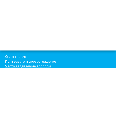
© 2011 - 2026
Пользовательское соглашение
Часто задаваемые вопросы
*При выполнении ремонта - выезд инженера и диагностика
бесплатные!
Цены, указанные на сайте, не являются публичной офертой.
Рекламное продвижение сайта -
mail@haisberg.ru
Тел.
8 (495) 182-83-84
e-mail: mail@climatecentr.ru
ИНН 7713467552
ОГРН 1197746307648