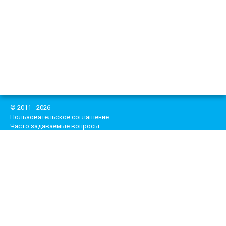
© 2011 - 2026
Пользовательское соглашение
Часто задаваемые вопросы
*При выполнении ремонта - выезд инженера и диагностика
бесплатные!
Цены, указанные на сайте, не являются публичной офертой.
Рекламное продвижение сайта -
mail@haisberg.ru
Тел.
8 (495) 182-83-84
e-mail: mail@climatecentr.ru
ИНН 7713467552
ОГРН 1197746307648