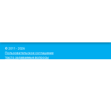
© 2011 - 2026
Пользовательское соглашение
Часто задаваемые вопросы
*При выполнении ремонта - выезд инженера и диагностика
бесплатные!
Цены, указанные на сайте, не являются публичной офертой.
Рекламное продвижение сайта -
mail@haisberg.ru
Тел.
8 (495) 182-83-84
e-mail: mail@climatecentr.ru
ИНН 7713467552
ОГРН 1197746307648
Мы Вконтакте